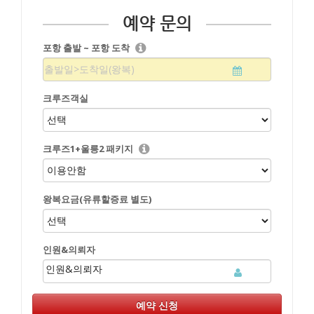
예약 문의
포항 출발 ~ 포항 도착
크루즈객실
크루즈1+울릉2 패키지
왕복요금(유류할증료 별도)
인원&의뢰자
인원&의뢰자
예약 신청