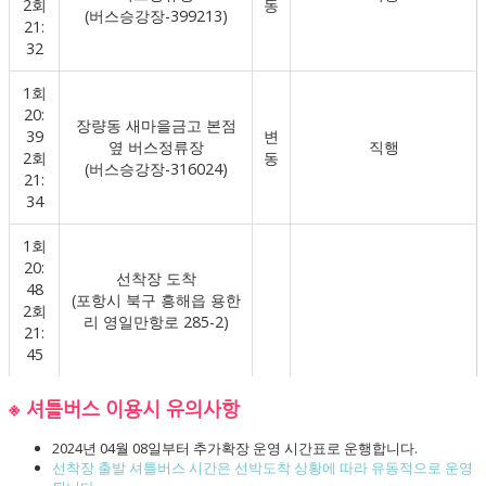
2회
동
(버스승강장-399213)
21:
32
1회
20:
장량동 새마을금고 본점
39
변
옆 버스정류장
직행
2회
동
(버스승강장-316024)
21:
34
1회
20:
선착장 도착
48
(포항시 북구 흥해읍 용한
2회
리 영일만항로 285-2)
21:
45
※ 셔틀버스 이용시 유의사항
2024년 04월 08일부터 추가확장 운영 시간표로 운행합니다.
선착장 출발 셔틀버스 시간은 선박도착 상황에 따라 유동적으로 운영