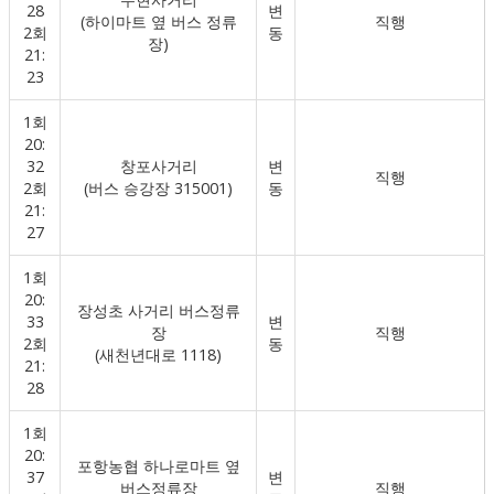
28
변
(하이마트 옆 버스 정류
직행
2회
동
장)
21:
23
1회
20:
32
창포사거리
변
직행
2회
(버스 승강장 315001)
동
21:
27
1회
20:
장성초 사거리 버스정류
33
변
장
직행
2회
동
(새천년대로 1118)
21:
28
1회
20:
포항농협 하나로마트 옆
37
변
버스정류장
직행