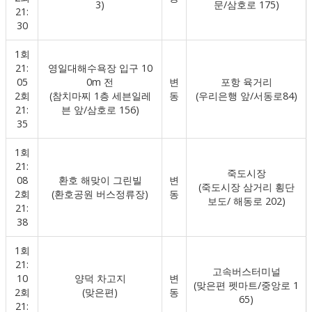
3)
문/삼호로 175)
21:
30
1회
21:
영일대해수욕장 입구 10
05
0m 전
변
포항 육거리
2회
(참치마찌 1층 세븐일레
동
(우리은행 앞/서동로84)
21:
븐 앞/삼호로 156)
35
1회
21:
죽도시장
08
환호 해맞이 그린빌
변
(죽도시장 삼거리 횡단
2회
(환호공원 버스정류장)
동
보도/ 해동로 202)
21:
38
1회
21:
고속버스터미널
10
양덕 차고지
변
(맞은편 펫마트/중앙로 1
2회
(맞은편)
동
65)
21: