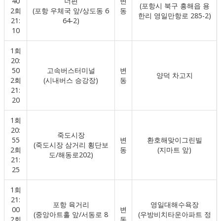
40
너편
변
(포항시 북구 흥해읍 용
2회
(포항 우체국 앞/상도동 6
동
한리 영일만항로 285-2)
21:
64-2)
10
1회
20:
50
고속버스터미널
변
양덕 차고지
2회
(시내버스 승강장)
동
21:
20
1회
20:
죽도시장
55
변
환호해맞이그린빌
(죽도시장 삼거리 횡단보
2회
동
(지마트 앞)
도/해동로202)
21:
25
1회
21:
포항 육거리
영일대해수욕장
00
변
(중앙아트홀 앞/서동로 8
(우방비치타운아파트 정
2회
동