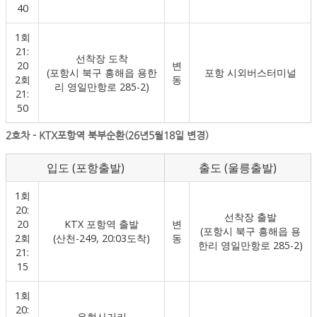
40
1회
21:
선착장 도착
20
변
(포항시 북구 흥해읍 용한
포항 시외버스터미널
2회
동
리 영일만항로 285-2)
21:
50
2호차 - KTX포항역 북부순환(26년5월18일 변경)
입도 (포항출발)
출도 (울릉출발)
1회
20:
선착장 출발
20
KTX 포항역 출발
변
(포항시 북구 흥해읍 용
2회
(산천-249, 20:03도착)
동
한리 영일만항로 285-2)
21:
15
1회
20:
우현사거리