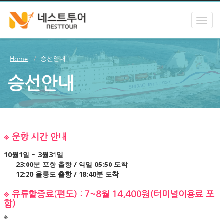
승선안내
Home
승선안내
※ 운항 시간 안내
10월1일 ~ 3월31일
23:00분 포항 출항 / 익일 05:50 도착
12:20 울릉도 출항 / 18:40분 도착
※ 유류할증료(편도) : 7~8월 14,400원(터미널이용료 포
함)
※